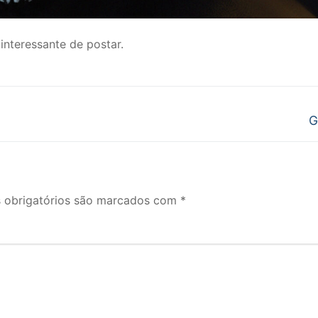
interessante de postar.
P
G
p
obrigatórios são marcados com
*