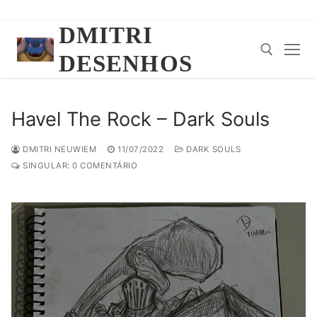
Pular
DMITRI
para
DESENHOS
o
conteúdo
Pesquisar por:
Havel The Rock – Dark Souls
DMITRI NEUWIEM
11/07/2022
DARK SOULS
SINGULAR: 0 COMENTÁRIO