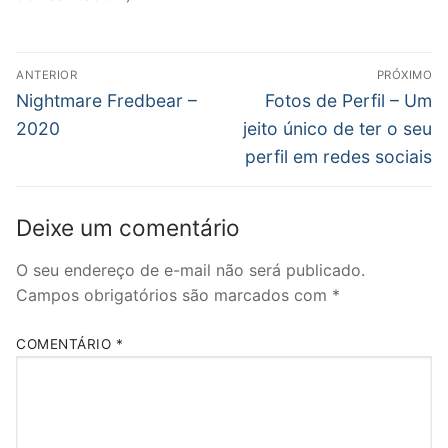
Navegação
ANTERIOR
PRÓXIMO
de
Post
Próximo
Nightmare Fredbear –
Fotos de Perfil – Um
anterior:
post:
Post
2020
jeito único de ter o seu
perfil em redes sociais
Deixe um comentário
O seu endereço de e-mail não será publicado.
Campos obrigatórios são marcados com
*
COMENTÁRIO
*